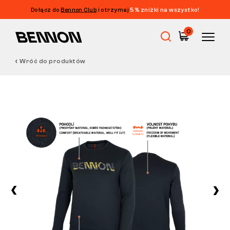
Dołącz do
Bennon Club
i otrzymaj
5% zniżki na wszystko!
0
Wróć do produktów
Wyprzedaż
Obuwie robocze
Barefoot
Outdoor
Obuwie casualowe