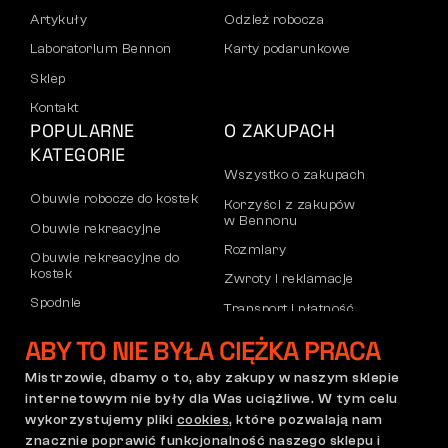
Artykuły
Odzież robocza
Laboratorium Bennon
Karty podarunkowe
Sklep
Kontakt
POPULARNE
O ZAKUPACH
KATEGORIE
Wszystko o zakupach
Obuwie robocze do kostek
Korzyści z zakupów
w Bennonu
Obuwie rekreacyjne
Rozmiary
Obuwie rekreacyjne do
kostek
Zwroty i reklamacje
Spodnie
Transport i płatność
Bluzy
Konto firmowe
ABY TO NIE BYŁA CIĘŻKA PRACA
Rejestracja partnerów B2B
Mistrzowie, dbamy o to, aby zakupy w naszym sklepie
Reklamacje i gwarancja
internetowym nie były dla Was uciążliwe. W tym celu
wykorzystujemy pliki
cookies
, które pozwalają nam
znacznie poprawić funkcjonalność naszego sklepu i