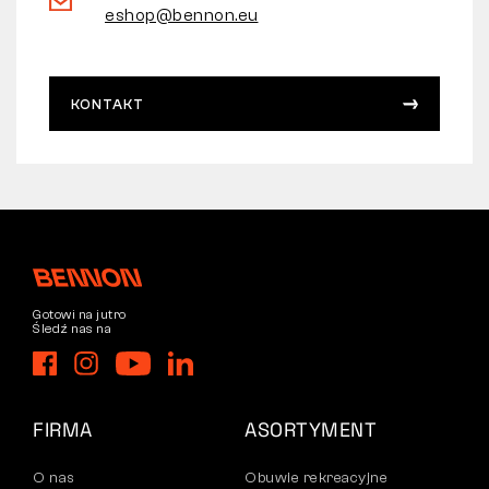
eshop@bennon.eu
KONTAKT
Gotowi na jutro
Śledź nas na
FIRMA
ASORTYMENT
O nas
Obuwie rekreacyjne