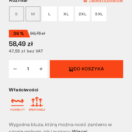
Rozmiar
Tabela rozmiarów
ZWROTY
S
M
L
XL
2XL
3XL
90,73 zł
36 %
58,49 zł
47,55 zł bez VAT
DO KOSZYKA
Właściwości
Wygodna bluza, którą można nosić zarówno w
czasie wolnym, jak i w pracy.
Więcej