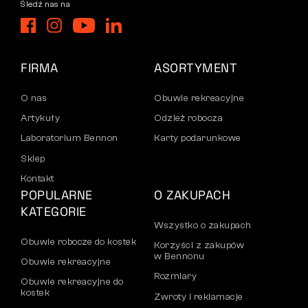
Śledź nas na
FIRMA
ASORTYMENT
O nas
Obuwie rekreacyjne
Artykuły
Odzież robocza
Laboratorium Bennon
Karty podarunkowe
Sklep
Kontakt
POPULARNE
O ZAKUPACH
KATEGORIE
Wszystko o zakupach
Obuwie robocze do kostek
Korzyści z zakupów
w Bennonu
Obuwie rekreacyjne
Rozmiary
Obuwie rekreacyjne do
kostek
Zwroty i reklamacje