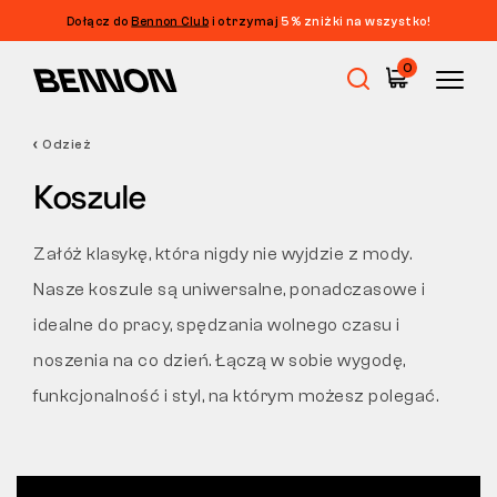
Dołącz do
Bennon Club
i otrzymaj
5% zniżki na wszystko!
Filtrowanie
0
CENA
FILTRUJ
Odzież
Wyprzedaż
ROZMIAR
Koszule
WYCZYŚĆ FILTRY
KOLOR
Obuwie robocze
Załóż klasykę, która nigdy nie wyjdzie z mody.
WŁAŚCIWOŚCI
Nasze koszule są uniwersalne, ponadczasowe i
Barefoot
idealne do pracy, spędzania wolnego czasu i
noszenia na co dzień. Łączą w sobie wygodę,
Outdoor
funkcjonalność i styl, na którym możesz polegać.
Obuwie casualowe