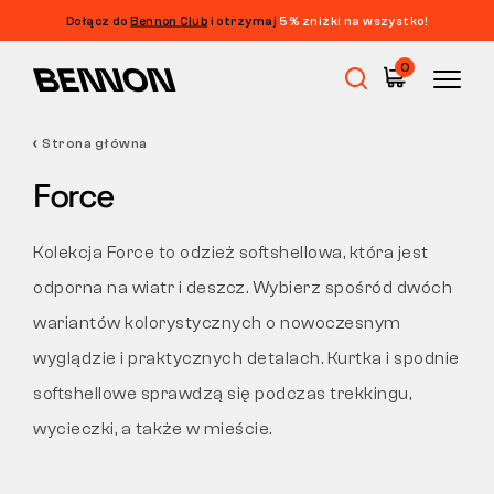
Dołącz do
Bennon Club
i otrzymaj
5% zniżki na wszystko!
Filtrowanie
0
CENA
FILTRUJ
Strona główna
Wyprzedaż
ROZMIAR
Force
WYCZYŚĆ FILTRY
KOLOR
Obuwie robocze
Kolekcja Force to odzież softshellowa, która jest
WŁAŚCIWOŚCI
odporna na wiatr i deszcz. Wybierz spośród dwóch
Barefoot
wariantów kolorystycznych o nowoczesnym
CIĘCIE
wyglądzie i praktycznych detalach. Kurtka i spodnie
Outdoor
softshellowe sprawdzą się podczas trekkingu,
wycieczki, a także w mieście.
Obuwie casualowe