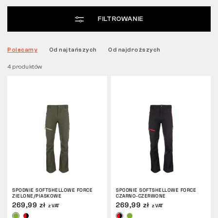
FILTROWANIE
Tactical
Polecamy
Od najtańszych
Od najdroższych
Odzież
4 produktów
WSZYSTKO O ZAKUPACH
O NAS
ARTYKUŁY
LABORATORIUM BENNON
SKLEP Z BISTRO
SPODNIE SOFTSHELLOWE FORCE
SPODNIE SOFTSHELLOWE FORCE
ZIELONE/PIASKOWE
CZARNO-CZERWONE
269,99 zł
269,99 zł
z VAT
z VAT
KONTAKT