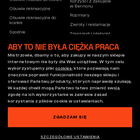
Korzyści z zakupów
w Bennonu
Obuwie rekreacyjne
Rozmiary
Obuwie rekreacyjne do
kostek
Zwroty i reklamacje
Spodnie
Transport i płatność
Bluzy
Konto firmowe
ABY TO NIE BYŁA CIĘŻKA PRACA
Rejestracja partnerów B2B
Mistrzowie, dbamy o to, aby zakupy w naszym sklepie
Reklamacje i gwarancja
internetowym nie były dla Was uciążliwe. W tym celu
wykorzystujemy pliki
cookies
, które pozwalają nam
znacznie poprawić funkcjonalność naszego sklepu i
oferować Państwu produkty, których naprawdę szukają.
Regulamin zakupów
Polityka reklamacji
W każdej chwili mogą Państwo łatwo zmienić swoją
Ustawienia plików cookie
GDPR
zgodę na ich wykorzystanie w zakresie zasad
Polska | Polski
korzystania z plików cookie w ustawieniach.
ZGADZAM SIĘ
Na tej stronie straszy
©2026 Bennon.cz
SZCZEGÓŁOWE USTAWIENIA