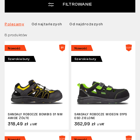
FILTROWANIE
Tactical
Polecamy
Od najtańszych
Od najdroższych
8 produktów
Odzież
Nowość
Nowość
WSZYSTKO O ZAKUPACH
Szerokie buty
Szerokie buty
O NAS
ARTYKUŁY
LABORATORIUM BENNON
SANDAŁY ROBOCZE BOMBIS S1 NM
SANDAŁY ROBOCZE WIDEON S1PS
4WIDE ŻÓŁTE
ESD ZIELONE
SKLEP Z BISTRO
318,49 zł
362,99 zł
z VAT
z VAT
KONTAKT
Nowość
Nowość