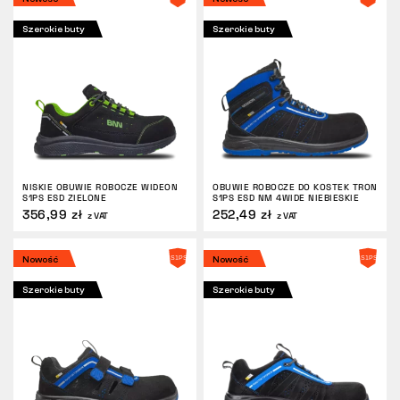
ZWROTY
Szerokie buty
Szerokie buty
NISKIE OBUWIE ROBOCZE WIDEON
OBUWIE ROBOCZE DO KOSTEK TRON
S1PS ESD ZIELONE
S1PS ESD NM 4WIDE NIEBIESKIE
356,99 zł
252,49 zł
z VAT
z VAT
Nowość
Nowość
Szerokie buty
Szerokie buty