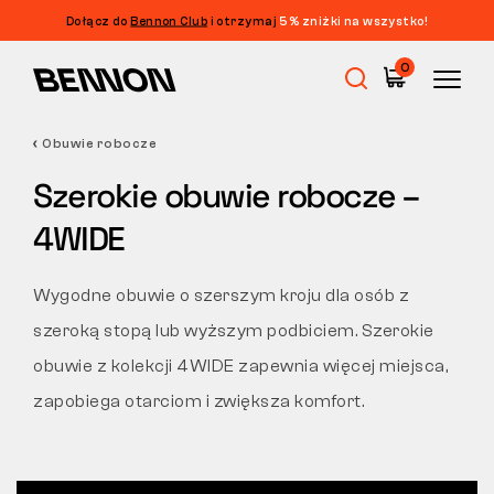
Dołącz do
Bennon Club
i otrzymaj
5% zniżki na wszystko!
Filtrowanie
0
CENA
FILTRUJ
Obuwie robocze
Wyprzedaż
ROZMIAR
Szerokie obuwie robocze –
WYCZYŚĆ FILTRY
TAG
4WIDE
Obuwie robocze
KOLOR
Wygodne obuwie o szerszym kroju dla osób z
Barefoot
szeroką stopą lub wyższym podbiciem. Szerokie
WŁAŚCIWOŚCI
obuwie z kolekcji 4WIDE zapewnia więcej miejsca,
NORMA
Outdoor
zapobiega otarciom i zwiększa komfort.
CIĘCIE
Obuwie casualowe