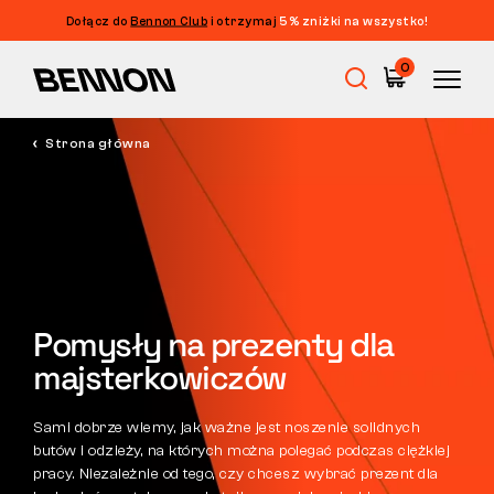
Dołącz do
Bennon Club
i otrzymaj
5% zniżki na wszystko!
Filtrowanie
0
CENA
FILTRUJ
Strona główna
Wyprzedaż
ROZMIAR
WYCZYŚĆ FILTRY
KOLOR
Obuwie robocze
WŁAŚCIWOŚCI
Barefoot
Pomysły na prezenty dla
NORMA
majsterkowiczów
CIĘCIE
Outdoor
Sami dobrze wiemy, jak ważne jest noszenie solidnych
butów i odzieży, na których można polegać podczas ciężkiej
Obuwie casualowe
pracy. Niezależnie od tego, czy chcesz wybrać prezent dla