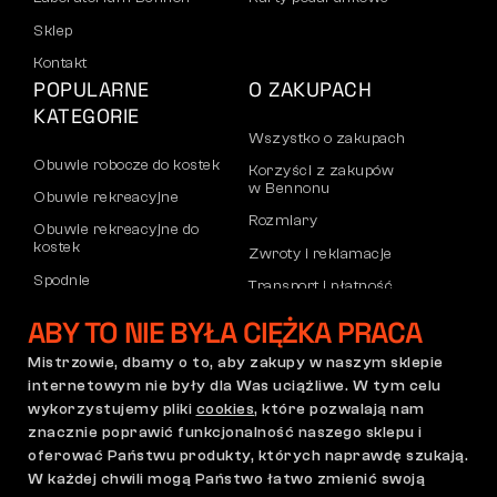
Sklep
Kontakt
POPULARNE
O ZAKUPACH
KATEGORIE
Wszystko o zakupach
Obuwie robocze do kostek
Korzyści z zakupów
w Bennonu
Obuwie rekreacyjne
Rozmiary
Obuwie rekreacyjne do
kostek
Zwroty i reklamacje
Spodnie
Transport i płatność
Bluzy
Konto firmowe
ABY TO NIE BYŁA CIĘŻKA PRACA
Rejestracja partnerów B2B
Mistrzowie, dbamy o to, aby zakupy w naszym sklepie
Reklamacje i gwarancja
internetowym nie były dla Was uciążliwe. W tym celu
wykorzystujemy pliki
cookies
, które pozwalają nam
znacznie poprawić funkcjonalność naszego sklepu i
oferować Państwu produkty, których naprawdę szukają.
Regulamin zakupów
Polityka reklamacji
W każdej chwili mogą Państwo łatwo zmienić swoją
Ustawienia plików cookie
GDPR