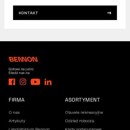
KONTAKT
Gotowi na jutro
Śledź nas na
FIRMA
ASORTYMENT
O nas
Obuwie rekreacyjne
Artykuły
Odzież robocza
Laboratorium Bennon
Karty podarunkowe