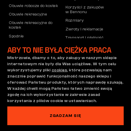
Obuwie robocze do kostek
Korzyści z zakupów
w Bennonu
Obuwie rekreacyjne
Rozmiary
Obuwie rekreacyjne do
kostek
Zwroty i reklamacje
Spodnie
Transport i płatność
Bluzy
Konto firmowe
ABY TO NIE BYŁA CIĘŻKA PRACA
Rejestracja partnerów B2B
Mistrzowie, dbamy o to, aby zakupy w naszym sklepie
Reklamacje i gwarancja
internetowym nie były dla Was uciążliwe. W tym celu
wykorzystujemy pliki
cookies
, które pozwalają nam
znacznie poprawić funkcjonalność naszego sklepu i
oferować Państwu produkty, których naprawdę szukają.
Regulamin zakupów
Polityka reklamacji
W każdej chwili mogą Państwo łatwo zmienić swoją
Ustawienia plików cookie
GDPR
zgodę na ich wykorzystanie w zakresie zasad
Polska | Polski
korzystania z plików cookie w ustawieniach.
ZGADZAM SIĘ
Na tej stronie straszy
©2026 Bennon.cz