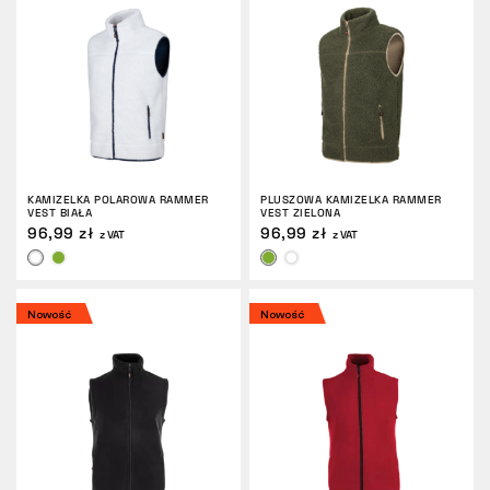
Tactical
Odzież
KAMIZELKA POLAROWA RAMMER
PLUSZOWA KAMIZELKA RAMMER
WSZYSTKO O ZAKUPACH
VEST BIAŁA
VEST ZIELONA
96,99 zł
96,99 zł
z VAT
z VAT
O NAS
ARTYKUŁY
Nowość
Nowość
LABORATORIUM BENNON
SKLEP Z BISTRO
KONTAKT