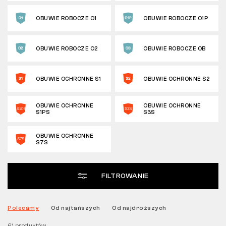
SZEROKOŚĆ OBUWIA
OBUWIE ROBOCZE O1
OBUWIE ROBOCZE O1P
Tactical
OBUWIE ROBOCZE O2
OBUWIE ROBOCZE OB
Odzież
OBUWIE OCHRONNE S1
OBUWIE OCHRONNE S2
WSZYSTKO O ZAKUPACH
OBUWIE OCHRONNE
OBUWIE OCHRONNE
S1PS
S3S
O NAS
OBUWIE OCHRONNE
S7S
ARTYKUŁY
LABORATORIUM BENNON
FILTROWANIE
SKLEP Z BISTRO
Polecamy
Od najtańszych
Od najdroższych
KONTAKT
61 produktów