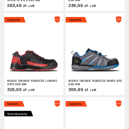
SPORTIS S1PS ESD NM
ESD NM
283,49 zł
238,99 zł
z VAT
z VAT
Upgrade
Upgrade
NISKIE OBUWIE ROBOCZE LUMINO
NISKIE OBUWIE ROBOCZE MARX S3S
S1PS ESD NM
ESD NM
329,99 zł
366,99 zł
z VAT
z VAT
Nowość
Upgrade
Szerokie buty