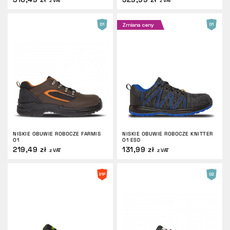
z VAT
z VAT
Zmiana ceny
NISKIE OBUWIE ROBOCZE FARMIS
NISKIE OBUWIE ROBOCZE KNITTER
O1
O1 ESD
219,49 zł
131,99 zł
z VAT
z VAT