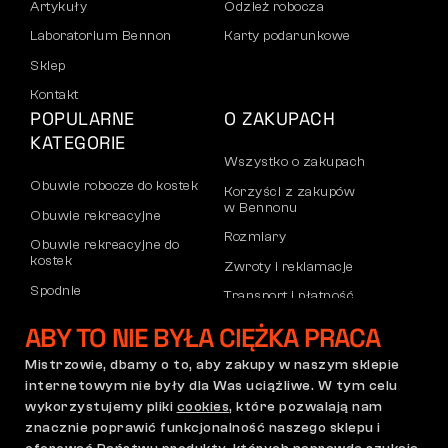
Artykuły
Odzież robocza
Laboratorium Bennon
Karty podarunkowe
Sklep
Kontakt
POPULARNE
O ZAKUPACH
KATEGORIE
Wszystko o zakupach
Obuwie robocze do kostek
Korzyści z zakupów
w Bennonu
Obuwie rekreacyjne
Rozmiary
Obuwie rekreacyjne do
kostek
Zwroty i reklamacje
Spodnie
Transport i płatność
Bluzy
Konto firmowe
ABY TO NIE BYŁA CIĘŻKA PRACA
Rejestracja partnerów B2B
Mistrzowie, dbamy o to, aby zakupy w naszym sklepie
Reklamacje i gwarancja
internetowym nie były dla Was uciążliwe. W tym celu
wykorzystujemy pliki
cookies
, które pozwalają nam
znacznie poprawić funkcjonalność naszego sklepu i