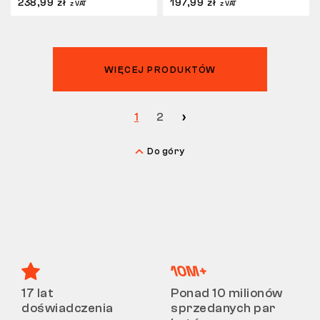
238,99 zł
197,99 zł
z VAT
z VAT
WIĘCEJ PRODUKTÓW
1
2
Do góry
17 lat
Ponad 10 milionów
doświadczenia
sprzedanych par