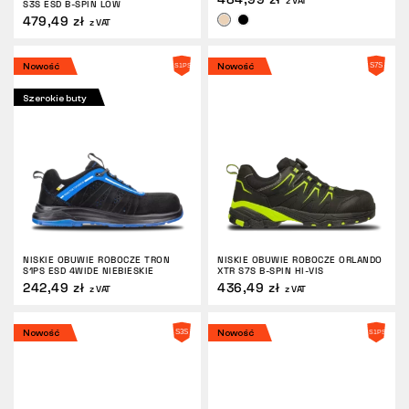
z VAT
S3S ESD B-SPIN LOW
479,49 zł
z VAT
Nowość
Nowość
Szerokie buty
NISKIE OBUWIE ROBOCZE TRON
NISKIE OBUWIE ROBOCZE ORLANDO
S1PS ESD 4WIDE NIEBIESKIE
XTR S7S B-SPIN HI-VIS
242,49 zł
436,49 zł
z VAT
z VAT
Nowość
Nowość