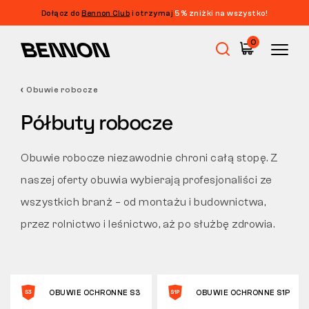
Dołącz do
Bennon Club
i otrzymaj
5% zniżki na wszystko!
Filtrowanie
0
CENA
FILTRUJ
Obuwie robocze
Wyprzedaż
ROZMIAR
Półbuty robocze
WYCZYŚĆ FILTRY
TAG
Obuwie robocze
Obuwie robocze niezawodnie chroni całą stopę. Z
KOLOR
naszej oferty obuwia wybierają profesjonaliści ze
Barefoot
wszystkich branż – od montażu i budownictwa,
WŁAŚCIWOŚCI
przez rolnictwo i leśnictwo, aż po służbę zdrowia.
NORMA
Outdoor
CIĘCIE
Obuwie casualowe
OBUWIE OCHRONNE S3
OBUWIE OCHRONNE S1P