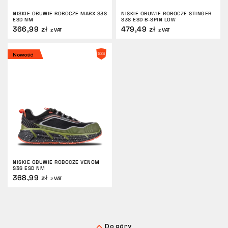
NISKIE OBUWIE ROBOCZE MARX S3S
NISKIE OBUWIE ROBOCZE STINGER
ZWROTY
ESD NM
S3S ESD B-SPIN LOW
366,99 zł
479,49 zł
z VAT
z VAT
Nowość
NISKIE OBUWIE ROBOCZE VENOM
S3S ESD NM
368,99 zł
z VAT
Do góry