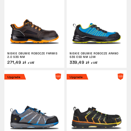
Tactical
Odzież
NISKIE OBUWIE ROBOCZE FARMIS
NISKIE OBUWIE ROBOCZE ARANO
WSZYSTKO O ZAKUPACH
2.0 S3S NM
S3S ESD NM LOW
271,49 zł
339,49 zł
z VAT
z VAT
O NAS
Upgrade
Upgrade
ARTYKUŁY
LABORATORIUM BENNON
SKLEP Z BISTRO
KONTAKT