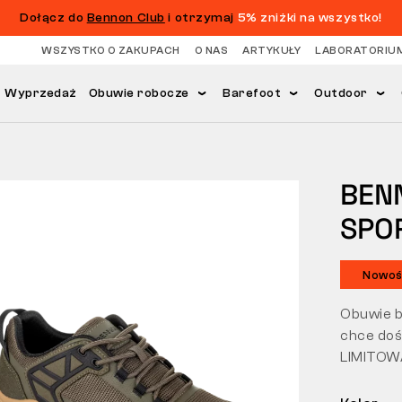
Dołącz do
Bennon Club
i otrzymaj
5% zniżki na wszystko!
WSZYSTKO O ZAKUPACH
O NAS
ARTYKUŁY
LABORATORIU
Wyprzedaż
Obuwie robocze
Barefoot
Outdoor
BEN
SPO
Nowo
Obuwie b
chce doś
LIMITO