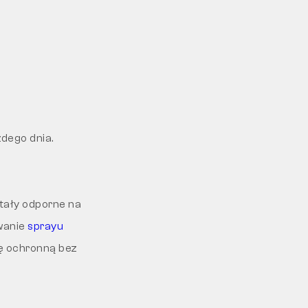
dego dnia.
stały odporne na
wanie
sprayu
ę ochronną bez