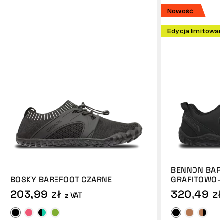
Nowość
Edycja limitowa
BENNON BA
BOSKY BAREFOOT CZARNE
GRAFITOWO
203,99 zł
320,49 z
z VAT