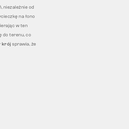
, niezależnie od
ycieczkę na łono
ierając w ten
 do terenu, co
 krój
sprawia, że