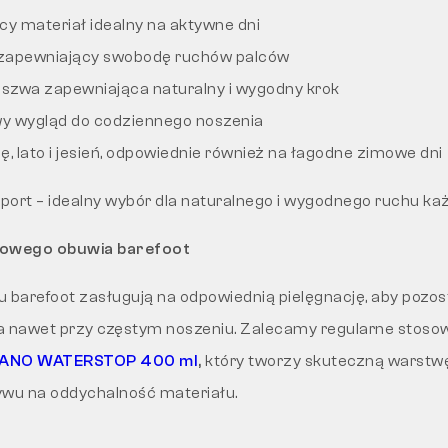
cy materiał idealny na aktywne dni
 zapewniający swobodę ruchów palców
szwa zapewniająca naturalny i wygodny krok
y wygląd do codziennego noszenia
ę, lato i jesień, odpowiednie również na łagodne zimowe dni
port – idealny wybór dla naturalnego i wygodnego ruchu każ
towego obuwia barefoot
u barefoot zasługują na odpowiednią pielęgnację, aby pozo
a nawet przy częstym noszeniu. Zalecamy regularne stoso
ANO WATERSTOP 400 ml
,
który tworzy skuteczną warstw
wu na oddychalność materiału.