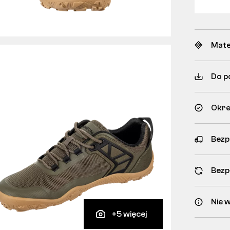
Mate
Do p
Okre
Bezp
Bezp
Nie w
+5 więcej