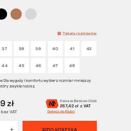
Tabela rozmiarów
37
38
39
40
41
42
44
45
46
47
48
ie: Dla wygody i komfortu wybierz rozmiar mniejszy
 który zwykle nosisz.
9 zł
Cena w Bennon Club
267,42 zł z VAT
 bez VAT
Dołącz do Klubu
DO KOSZYKA