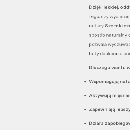
Dzięki
lekkiej, od
tego, czy wybieras
natury.
Szeroki c
sposób naturalny c
pozwala wyczuwać 
buty doskonale pas
Dlaczego warto 
Wspomagają natu
Aktywują mięśnie
Zapewniają lepsz
Działa zapobiega