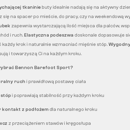
dychającej tkaninie
buty idealnie nadają się na aktywny dzień
z się na spacer po mieście, do pracy, czy na weekendową w
zubek
zapewnia wystarczającą ilość miejsca dla palców, wsp
hód i ruch.
Elastyczna podeszwa
doskonale dopasowuje się
każdy krok i naturalnie wzmacniać mięśnie stóp.
Wygodny
ują i towarzyszą Ci na każdym kroku.
wybrać Bennon Barefoot Sport?
ralny ruch
i prawidłową postawę ciała
 stóp
i poprawiają stabilność przy każdym kroku
y kontakt z podłożem
dla naturalnego kroku
wcz
z przeciążeniem stawów i kręgosłupa