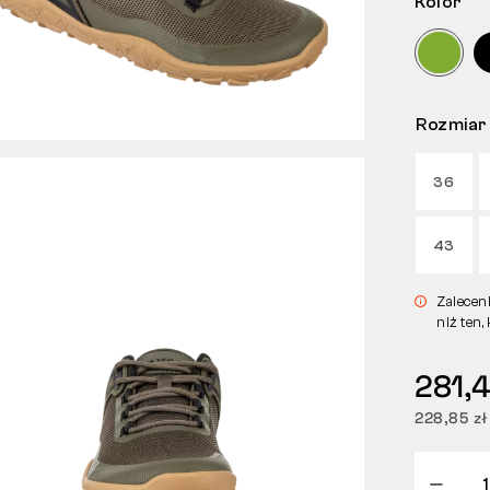
Kolor
Rozmiar
36
43
Zalecen
niż ten,
281,4
228,85 zł