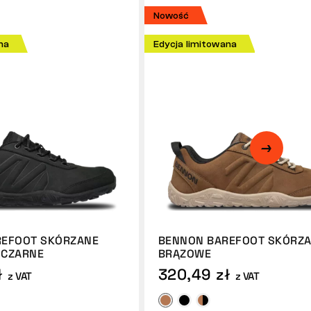
Nowość
na
Edycja limitowana
REFOOT SKÓRZANE
BENNON BAREFOOT SKÓRZ
-CZARNE
BRĄZOWE
ł
320,49 zł
z VAT
z VAT