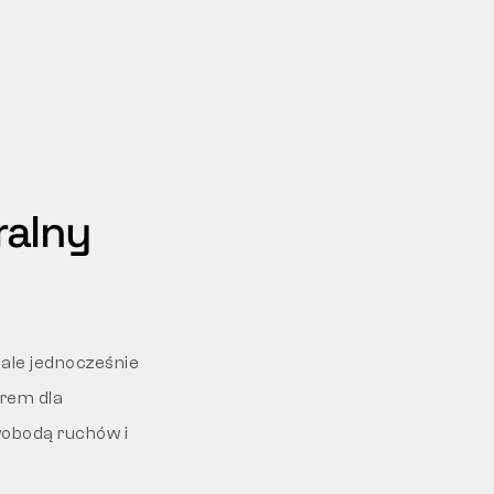
ralny
ale jednocześnie
orem dla
wobodą ruchów i