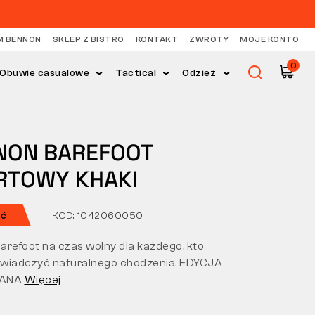
M BENNON
SKLEP Z BISTRO
KONTAKT
ZWROTY
MOJE KONTO
0
Obuwie casualowe
Tactical
Odzież
NON BAREFOOT
RTOWY KHAKI
ść
KOD: 1042060050
arefoot na czas wolny dla każdego, kto
wiadczyć naturalnego chodzenia. EDYCJA
WANA
Więcej