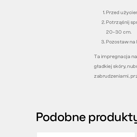
Przed użycie
Potrząśnij s
20–30 cm.
Pozostaw na k
Ta impregnacja nad
gładkiej skóry, nu
zabrudzeniami, pr
Podobne produkt