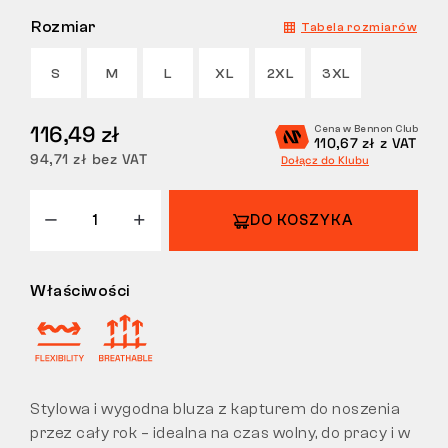
Rozmiar
Tabela rozmiarów
ZWROTY
S
M
L
XL
2XL
3XL
116,49 zł
Cena w Bennon Club
110,67 zł z VAT
94,71 zł bez VAT
Dołącz do Klubu
DO KOSZYKA
Właściwości
Stylowa i wygodna bluza z kapturem do noszenia
przez cały rok – idealna na czas wolny, do pracy i w