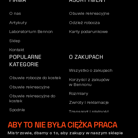
O nas
Obuwie rekreacyjne
Artykuły
Odzież robocza
Laboratorium Bennon
Karty podarunkowe
Sklep
Kontakt
POPULARNE
O ZAKUPACH
KATEGORIE
Wszystko o zakupach
Obuwie robocze do kostek
Korzyści z zakupów
w Bennonu
Obuwie rekreacyjne
Rozmiary
Obuwie rekreacyjne do
kostek
Zwroty i reklamacje
Spodnie
Transport i płatność
Bluzy
Konto firmowe
ABY TO NIE BYŁA CIĘŻKA PRACA
Rejestracja partnerów B2B
Mistrzowie, dbamy o to, aby zakupy w naszym sklepie