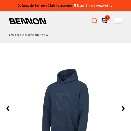
Dołącz do
Bennon Club
i otrzymaj
5% zniżki na wszystko!
0
Wróć do produktów
Wyprzedaż
Obuwie robocze
Barefoot
Outdoor
Obuwie casualowe