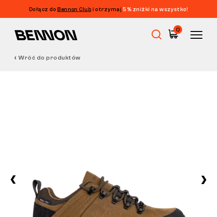
Dołącz do
Bennon Club
i otrzymaj
5% zniżki na wszystko!
0
Wróć do produktów
Wyprzedaż
Obuwie robocze
Barefoot
Outdoor
Obuwie casualowe