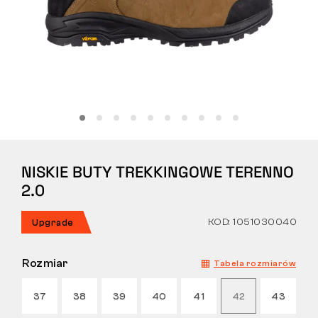
Tactical
Odzież
WSZYSTKO O ZAKUPACH
NISKIE BUTY TREKKINGOWE TERENNO
O NAS
2.0
ARTYKUŁY
KOD: 1051030040
Upgrade
LABORATORIUM BENNON
Rozmiar
Tabela rozmiarów
SKLEP Z BISTRO
37
38
39
40
41
42
43
KONTAKT