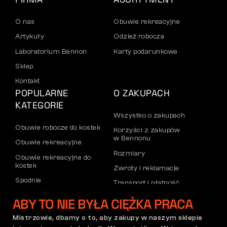
O nas
Obuwie rekreacyjne
Artykuły
Odzież robocza
Laboratorium Bennon
Karty podarunkowe
Sklep
Kontakt
POPULARNE
O ZAKUPACH
KATEGORIE
Wszystko o zakupach
Obuwie robocze do kostek
Korzyści z zakupów
w Bennonu
Obuwie rekreacyjne
Rozmiary
Obuwie rekreacyjne do
kostek
Zwroty i reklamacje
Spodnie
Transport i płatność
Bluzy
Konto firmowe
ABY TO NIE BYŁA CIĘŻKA PRACA
Rejestracja partnerów B2B
Mistrzowie, dbamy o to, aby zakupy w naszym sklepie