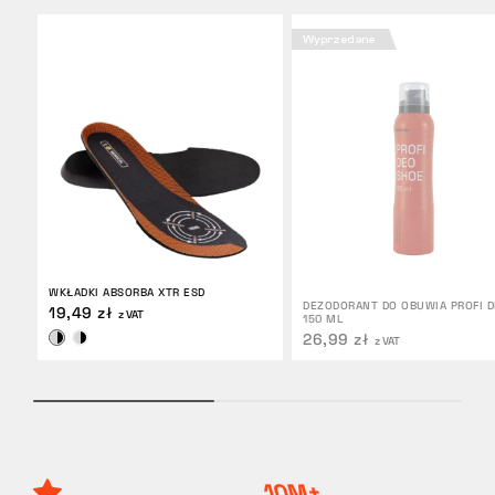
Wyprzedane
WKŁADKI ABSORBA XTR ESD
DEZODORANT DO OBUWIA PROFI 
19,49 zł
z VAT
150 ML
26,99 zł
z VAT