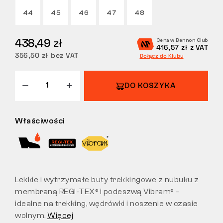
44
45
46
47
48
ZWROTY
438,49 zł
Cena w Bennon Club
416,57 zł z VAT
356,50 zł bez VAT
Dołącz do Klubu
DO KOSZYKA
Właściwości
Lekkie i wytrzymałe buty trekkingowe z nubuku z
membraną REGI-TEX® i podeszwą Vibram® –
idealne na trekking, wędrówki i noszenie w czasie
wolnym.
Więcej