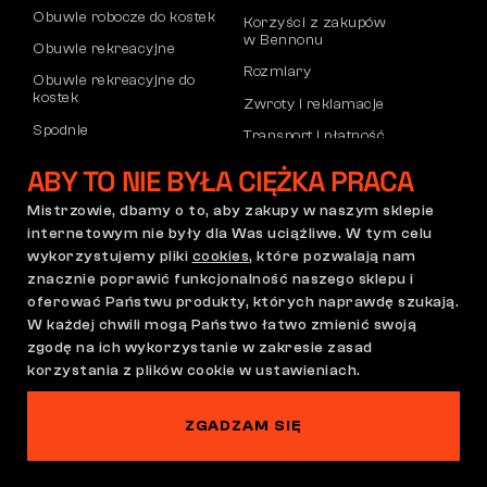
Obuwie robocze do kostek
Korzyści z zakupów
w Bennonu
Obuwie rekreacyjne
Rozmiary
Obuwie rekreacyjne do
kostek
Zwroty i reklamacje
Spodnie
Transport i płatność
Bluzy
Konto firmowe
ABY TO NIE BYŁA CIĘŻKA PRACA
Rejestracja partnerów B2B
Mistrzowie, dbamy o to, aby zakupy w naszym sklepie
Reklamacje i gwarancja
internetowym nie były dla Was uciążliwe. W tym celu
wykorzystujemy pliki
cookies
, które pozwalają nam
znacznie poprawić funkcjonalność naszego sklepu i
oferować Państwu produkty, których naprawdę szukają.
Regulamin zakupów
Polityka reklamacji
W każdej chwili mogą Państwo łatwo zmienić swoją
Ustawienia plików cookie
GDPR
zgodę na ich wykorzystanie w zakresie zasad
Polska | Polski
korzystania z plików cookie w ustawieniach.
ZGADZAM SIĘ
Na tej stronie straszy
©2026 Bennon.cz