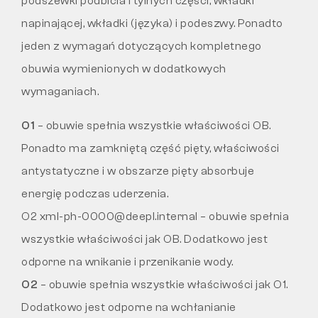
podszewki podbicia i tylnych części, wkładki
ZWROTY
napinającej, wkładki (języka) i podeszwy. Ponadto
jeden z wymagań dotyczących kompletnego
obuwia wymienionych w dodatkowych
wymaganiach.
O1
– obuwie spełnia wszystkie właściwości OB.
Ponadto ma zamkniętą część pięty, właściwości
antystatyczne i w obszarze pięty absorbuje
energię podczas uderzenia.
O2 xml-ph-0000@deepl.internal – obuwie spełnia
wszystkie właściwości jak OB. Dodatkowo jest
odporne na wnikanie i przenikanie wody.
O2
– obuwie spełnia wszystkie właściwości jak O1.
Dodatkowo jest odporne na wchłanianie