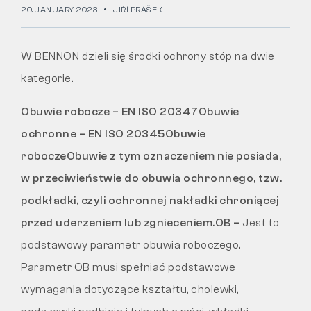
20. JANUARY 2023
JIŘÍ PRÁŠEK
Tactical
W BENNON dzieli się środki ochrony stóp na dwie
kategorie.
Odzież
Obuwie robocze – EN ISO 20347
Obuwie
WSZYSTKO O ZAKUPACH
ochronne – EN ISO 20345
Obuwie
robocze
Obuwie z tym oznaczeniem nie posiada,
O NAS
w przeciwieństwie do obuwia ochronnego, tzw.
ARTYKUŁY
podkładki, czyli ochronnej nakładki chroniącej
przed uderzeniem lub zgnieceniem.
OB
–
Jest to
LABORATORIUM BENNON
podstawowy parametr obuwia roboczego.
SKLEP Z BISTRO
Parametr OB musi spełniać podstawowe
wymagania dotyczące kształtu, cholewki,
KONTAKT