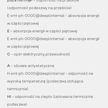
poza normę
P
– odporność na przebicie
(odporność podeszwy na przebicie)
E xml-ph-0000@deepl.internal – absorpcja energii
w części piętowej
E
– absorpcja energii w części piętowej
E xml-ph-0000@deepl.internal – absorpcja energii
w części piętowej
C
– opór elektryczny, przewodność
A
– obuwie antystatyczne
H xml-ph-0000@deepl.internal – odporność na
wysoką temperaturę (podeszwa izolująca
termicznie)
Hl
– odporność na ciepło (izolowana termicznie
podeszwa)