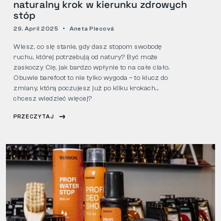
naturalny krok w kierunku zdrowych
stóp
29. April 2025
Aneta Plecová
Wiesz, co się stanie, gdy dasz stopom swobodę
ruchu, której potrzebują od natury? Być może
zaskoczy Cię, jak bardzo wpłynie to na całe ciało.
Obuwie barefoot to nie tylko wygoda – to klucz do
zmiany, którą poczujesz już po kilku krokach...
chcesz wiedzieć więcej?
PRZECZYTAJ